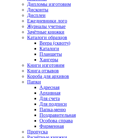
Дипломы изготовим
Дисконты
Дисплеи
Ежедневники лого
Журналы учетные
Зачётные книжки
Каталоги образцов
Веера (сквотч)
Каталоги
Планшеты
Хангеры
Книги изготовим
Книга отзывов
Короба для архивов
Папки
Адресная
Архивная
Для счета
Для подписи
Папка-меню
Поздравительная
Особова справа
Фирменная
Пропуска
Расчётные книжки