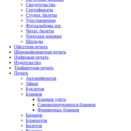
Свидетельства
Сертификаты
Студен. билеты
Удостоверения
Фотоальбомы изг.
Читат. билеты
Членские книжки
Шильды
Офсетная печать
Широкоформатная печать
Цифровая печать
Издательство
Трафаретная печать
Печать
Авторефератов
Афиш
Буклетов
Бланков
Бланков учета
Самокопирующихся бланков
Фирменных бланков
Брошюр
Блокнотов
Билетов
Визиток