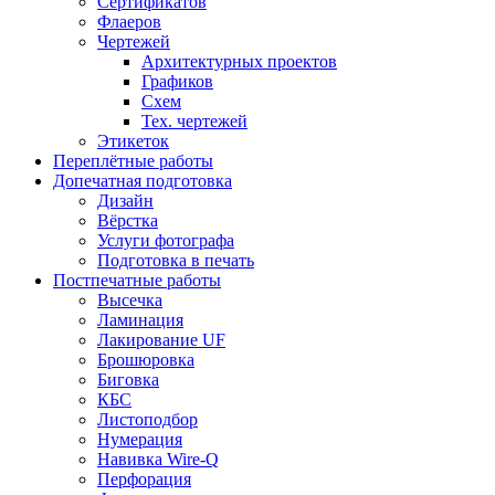
Сертификатов
Флаеров
Чертежей
Архитектурных проектов
Графиков
Схем
Тех. чертежей
Этикеток
Переплётные работы
Допечатная подготовка
Дизайн
Вёрстка
Услуги фотографа
Подготовка в печать
Постпечатные работы
Высечка
Ламинация
Лакирование UF
Брошюровка
Биговка
КБС
Листоподбор
Нумерация
Навивка Wire-Q
Перфорация