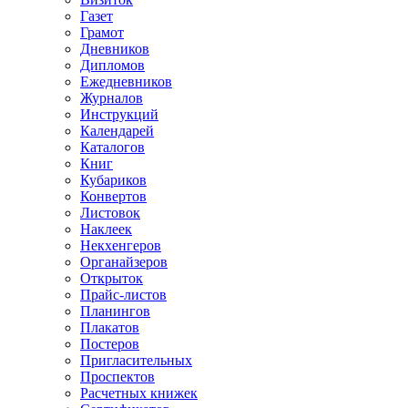
Газет
Грамот
Дневников
Дипломов
Ежедневников
Журналов
Инструкций
Календарей
Каталогов
Книг
Кубариков
Конвертов
Листовок
Наклеек
Некхенгеров
Органайзеров
Открыток
Прайс-листов
Планингов
Плакатов
Постеров
Пригласительных
Проспектов
Расчетных книжек