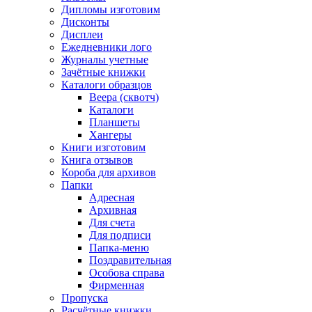
Дипломы изготовим
Дисконты
Дисплеи
Ежедневники лого
Журналы учетные
Зачётные книжки
Каталоги образцов
Веера (сквотч)
Каталоги
Планшеты
Хангеры
Книги изготовим
Книга отзывов
Короба для архивов
Папки
Адресная
Архивная
Для счета
Для подписи
Папка-меню
Поздравительная
Особова справа
Фирменная
Пропуска
Расчётные книжки