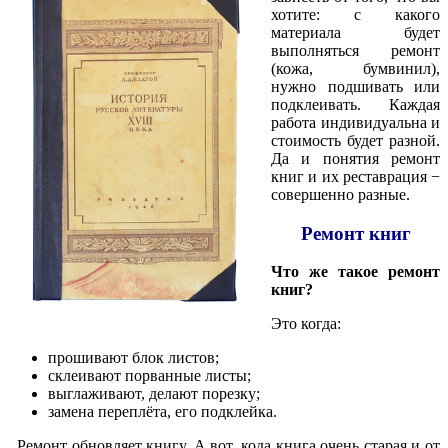
хотите: с какого
материала будет
выполняться ремонт
(кожа, бумвинил),
нужно подшивать или
подклеивать. Каждая
работа индивидуальна и
стоимость будет разной.
Да и понятия ремонт
книг и их реставрация −
совершенно разные.
Ремонт книг
Что же такое ремонт
книг?
Это когда:
прошивают блок листов;
склеивают порванные листы;
выглаживают, делают порезку;
замена переплёта, его подклейка.
Ремонт обновляет книгу. А вот, кода книга очень старая и от