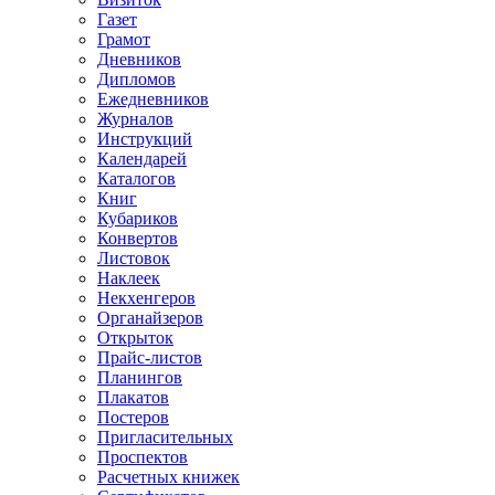
Газет
Грамот
Дневников
Дипломов
Ежедневников
Журналов
Инструкций
Календарей
Каталогов
Книг
Кубариков
Конвертов
Листовок
Наклеек
Некхенгеров
Органайзеров
Открыток
Прайс-листов
Планингов
Плакатов
Постеров
Пригласительных
Проспектов
Расчетных книжек