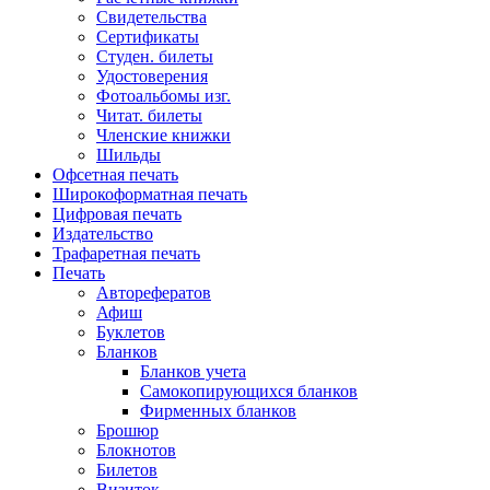
Свидетельства
Сертификаты
Студен. билеты
Удостоверения
Фотоальбомы изг.
Читат. билеты
Членские книжки
Шильды
Офсетная печать
Широкоформатная печать
Цифровая печать
Издательство
Трафаретная печать
Печать
Авторефератов
Афиш
Буклетов
Бланков
Бланков учета
Самокопирующихся бланков
Фирменных бланков
Брошюр
Блокнотов
Билетов
Визиток