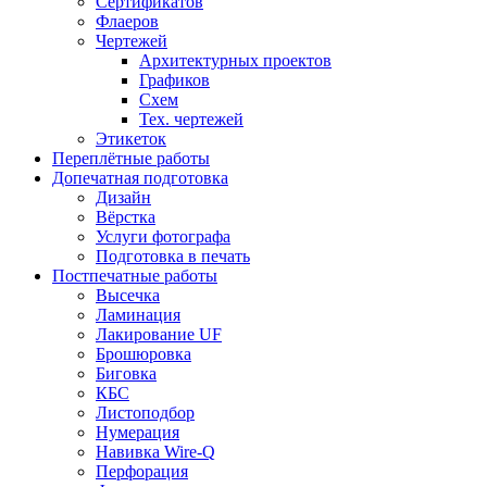
Сертификатов
Флаеров
Чертежей
Архитектурных проектов
Графиков
Схем
Тех. чертежей
Этикеток
Переплётные работы
Допечатная подготовка
Дизайн
Вёрстка
Услуги фотографа
Подготовка в печать
Постпечатные работы
Высечка
Ламинация
Лакирование UF
Брошюровка
Биговка
КБС
Листоподбор
Нумерация
Навивка Wire-Q
Перфорация