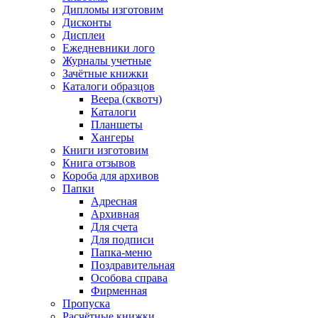
Дипломы изготовим
Дисконты
Дисплеи
Ежедневники лого
Журналы учетные
Зачётные книжки
Каталоги образцов
Веера (сквотч)
Каталоги
Планшеты
Хангеры
Книги изготовим
Книга отзывов
Короба для архивов
Папки
Адресная
Архивная
Для счета
Для подписи
Папка-меню
Поздравительная
Особова справа
Фирменная
Пропуска
Расчётные книжки