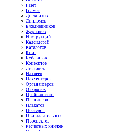
Газет
Грамот
Дневников
Дипломов
Ежедневников
Журналов
Инструкций
Календарей
Каталогов
Книг
Кубариков
Конвертов
Листовок
Наклеек
Некхенгеров
Органайзеров
Открыток
Прайс-листов
Планингов
Плакатов
Постеров
Пригласительных
Проспектов
Расчетных книжек