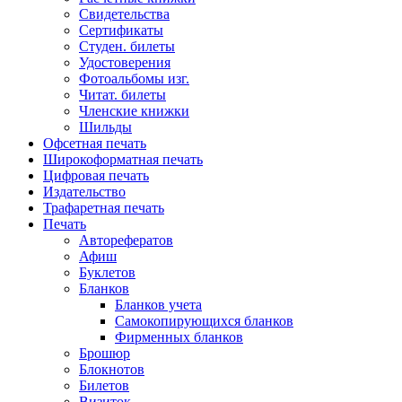
Свидетельства
Сертификаты
Студен. билеты
Удостоверения
Фотоальбомы изг.
Читат. билеты
Членские книжки
Шильды
Офсетная печать
Широкоформатная печать
Цифровая печать
Издательство
Трафаретная печать
Печать
Авторефератов
Афиш
Буклетов
Бланков
Бланков учета
Самокопирующихся бланков
Фирменных бланков
Брошюр
Блокнотов
Билетов
Визиток