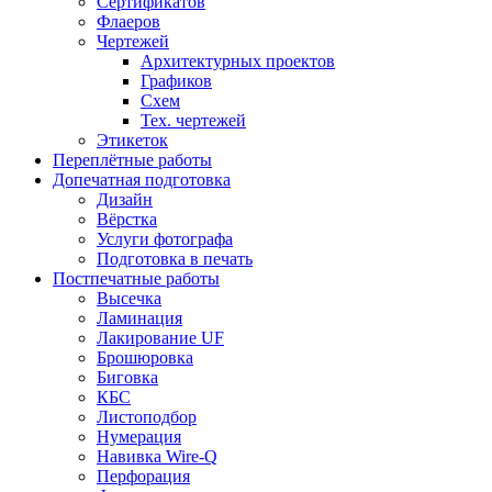
Сертификатов
Флаеров
Чертежей
Архитектурных проектов
Графиков
Схем
Тех. чертежей
Этикеток
Переплётные работы
Допечатная подготовка
Дизайн
Вёрстка
Услуги фотографа
Подготовка в печать
Постпечатные работы
Высечка
Ламинация
Лакирование UF
Брошюровка
Биговка
КБС
Листоподбор
Нумерация
Навивка Wire-Q
Перфорация