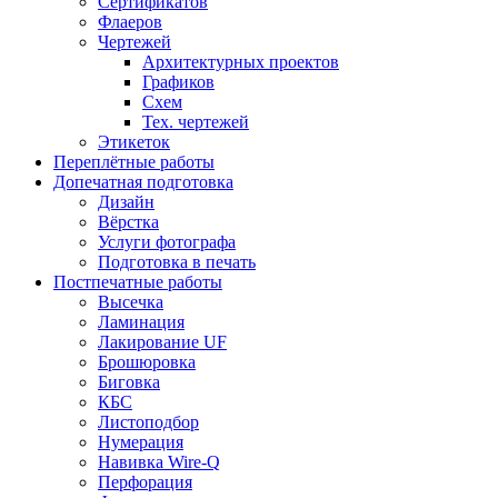
Сертификатов
Флаеров
Чертежей
Архитектурных проектов
Графиков
Схем
Тех. чертежей
Этикеток
Переплётные работы
Допечатная подготовка
Дизайн
Вёрстка
Услуги фотографа
Подготовка в печать
Постпечатные работы
Высечка
Ламинация
Лакирование UF
Брошюровка
Биговка
КБС
Листоподбор
Нумерация
Навивка Wire-Q
Перфорация