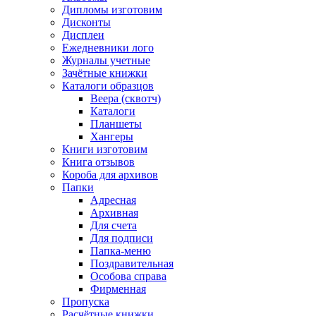
Дипломы изготовим
Дисконты
Дисплеи
Ежедневники лого
Журналы учетные
Зачётные книжки
Каталоги образцов
Веера (сквотч)
Каталоги
Планшеты
Хангеры
Книги изготовим
Книга отзывов
Короба для архивов
Папки
Адресная
Архивная
Для счета
Для подписи
Папка-меню
Поздравительная
Особова справа
Фирменная
Пропуска
Расчётные книжки