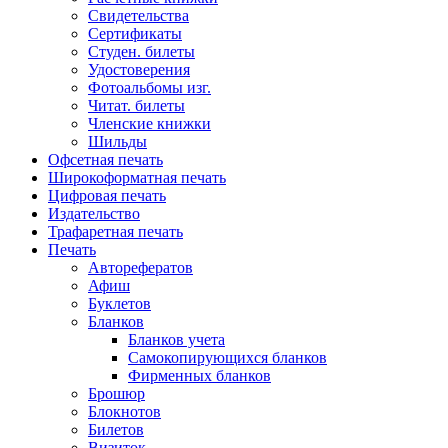
Свидетельства
Сертификаты
Студен. билеты
Удостоверения
Фотоальбомы изг.
Читат. билеты
Членские книжки
Шильды
Офсетная печать
Широкоформатная печать
Цифровая печать
Издательство
Трафаретная печать
Печать
Авторефератов
Афиш
Буклетов
Бланков
Бланков учета
Самокопирующихся бланков
Фирменных бланков
Брошюр
Блокнотов
Билетов
Визиток