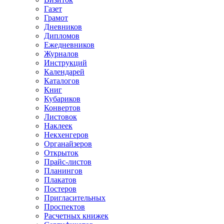
Газет
Грамот
Дневников
Дипломов
Ежедневников
Журналов
Инструкций
Календарей
Каталогов
Книг
Кубариков
Конвертов
Листовок
Наклеек
Некхенгеров
Органайзеров
Открыток
Прайс-листов
Планингов
Плакатов
Постеров
Пригласительных
Проспектов
Расчетных книжек