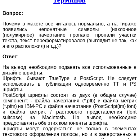
Вопрос:
Почему в макете все читалось нормально, а на тираже
появились непонятные символы (наклонное
(полужирное) начертание пропало, пропали участки
текста, текст переформатировался (выглядит не так, как
я его расположил) и т.д.)?
Ответ:
На вывод необходимо подавать все использованные в
дизайне шрифты.
Шрифты бывают TrueType и PostScript. Не следует
использовать в публикации одновременно ТТ и PS
шрифты.
PostScript шрифты состоят из двух (в общем случае)
компонент: - файла начертания (*.pfb) и файла метрик
(*.pfm) на IBM-PC и файла начертания (PostScript(tm) font)
и файла метрик / растрового представления (font
suitcase) на Macintosh. На вывод необходимо
предоставлять обе этих компоненты шрифта.
шрифты могут содержаться не только в элементах
текстового оформления полосы, но и в заверстанных в