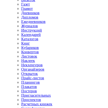
Газет
Грамот
Дневников
Дипломов
Ежедневников
Журналов
Инструкций
Календарей
Каталогов
Книг
Кубариков
Конвертов
Листовок
Наклеек
Некхенгеров
Органайзеров
Открыток
Прайс-листов
Планингов
Плакатов
Постеров
Пригласительных
Проспектов
Расчетных книжек