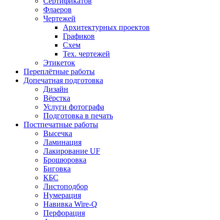
Сертификатов
Флаеров
Чертежей
Архитектурных проектов
Графиков
Схем
Тех. чертежей
Этикеток
Переплётные работы
Допечатная подготовка
Дизайн
Вёрстка
Услуги фотографа
Подготовка в печать
Постпечатные работы
Высечка
Ламинация
Лакирование UF
Брошюровка
Биговка
КБС
Листоподбор
Нумерация
Навивка Wire-Q
Перфорация