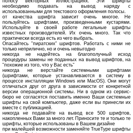
полосу векторных иллюстрациях. Эти шрифты
необходимо подавать на вывод наряду с
использованными для текстового оформления полосы.
от качества шрифта зависит очень многое. Не
пользуйтесь шрифтами, произведенными кустарями.
Используйте в своей работе легальные шрифты
известных производителей. Их очень много. Так что
практически всегда есть из чего выбрать.
Опасайтесь "пиратских" шрифтов. Работать с ними не
только неприлично, но и очень невыгодно
никогда не надейтесь на благополучный исход
процедуры замены не поданных на вывод шрифтов, на
"похожие из того, что у Вас есть"
никогда не верстайте системными шрифтами
(шрифтами, которые устанавливаются в систему в
процессе инсталляции Windows или MacOS). Они могут
отличаться друг от друга в зависимости от конкретной
версии операционной системы. Ни в одном из сервис-
бюро не согласятся поставить именно Ваши системные
шрифты на свой компьютер, даже если вы принесли их
вместе с публикацией.
никогда не подавайте на вывод все 500 шрифтов,
накопленных Вами за много лет. Приносите те и только те
шрифты, которые использованы в Вашем дизайне
при малейшей возможности заменяйте TrueType шрифты