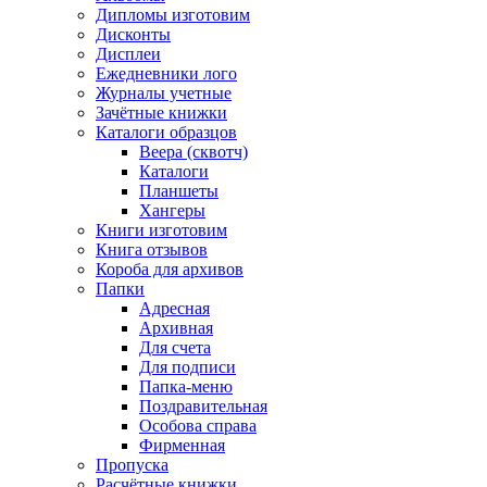
Дипломы изготовим
Дисконты
Дисплеи
Ежедневники лого
Журналы учетные
Зачётные книжки
Каталоги образцов
Веера (сквотч)
Каталоги
Планшеты
Хангеры
Книги изготовим
Книга отзывов
Короба для архивов
Папки
Адресная
Архивная
Для счета
Для подписи
Папка-меню
Поздравительная
Особова справа
Фирменная
Пропуска
Расчётные книжки