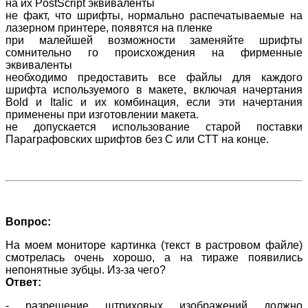
на их PostScript эквиваленты
не факт, что шрифты, нормально распечатываемые на
лазерном принтере, появятся на пленке
при малейшей возможности заменяйте шрифты
сомнительно го происхождения на фирменные
эквиваленты
необходимо предоставить все файлы для каждого
шрифта используемого в макете, включая начертания
Bold и Italic и их комбинация, если эти начертания
применены при изготовлении макета.
не допускается использование старой поставки
Параграфовских шрифтов без С или СТТ на конце.
Вопрос:
На моем мониторе картинка (текст в растровом файле)
смотрелась очень хорошо, а на тираже появились
непонятные зубцы. Из-за чего?
Ответ:
- разрешение штриховых изображений должно