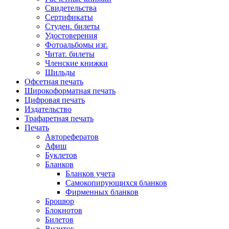
Свидетельства
Сертификаты
Студен. билеты
Удостоверения
Фотоальбомы изг.
Читат. билеты
Членские книжки
Шильды
Офсетная печать
Широкоформатная печать
Цифровая печать
Издательство
Трафаретная печать
Печать
Авторефератов
Афиш
Буклетов
Бланков
Бланков учета
Самокопирующихся бланков
Фирменных бланков
Брошюр
Блокнотов
Билетов
Визиток